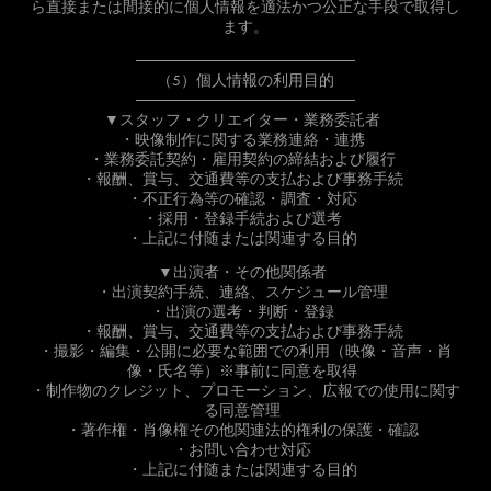
ら直接または間接的に個人情報を適法かつ公正な手段で取得し
ます。
────────────────────
（5）個人情報の利用目的
────────────────────
▼スタッフ・クリエイター・業務委託者
・映像制作に関する業務連絡・連携
・業務委託契約・雇用契約の締結および履行
・報酬、賞与、交通費等の支払および事務手続
・不正行為等の確認・調査・対応
・採用・登録手続および選考
・上記に付随または関連する目的
▼出演者・その他関係者
・出演契約手続、連絡、スケジュール管理
・出演の選考・判断・登録
・報酬、賞与、交通費等の支払および事務手続
・撮影・編集・公開に必要な範囲での利用（映像・音声・肖
像・氏名等）※事前に同意を取得
・制作物のクレジット、プロモーション、広報での使用に関す
る同意管理
・著作権・肖像権その他関連法的権利の保護・確認
・お問い合わせ対応
・上記に付随または関連する目的