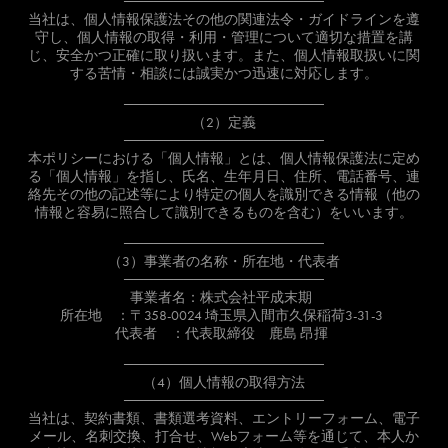
────────────────────
当社は、個人情報保護法その他の関連法令・ガイドラインを遵
守し、個人情報の取得・利用・管理について適切な措置を講
じ、安全かつ正確に取り扱います。また、個人情報取扱いに関
する苦情・相談には誠実かつ迅速に対応します。
────────────────────
（2）定義
────────────────────
本ポリシーにおける「個人情報」とは、個人情報保護法に定め
る「個人情報」を指し、氏名、生年月日、住所、電話番号、連
絡先その他の記述等により特定の個人を識別できる情報（他の
情報と容易に照合して識別できるものを含む）をいいます。
────────────────────
（3）事業者の名称・所在地・代表者
────────────────────
事業者名：株式会社平成末期
所在地 ：〒358-0024 埼玉県入間市久保稲荷3-31-3
代表者 ：代表取締役 鹿島 昂揮
────────────────────
（4）個人情報の取得方法
────────────────────
当社は、契約書類、書類選考資料、エントリーフォーム、電子
メール、名刺交換、打合せ、Webフォーム等を通じて、本人か