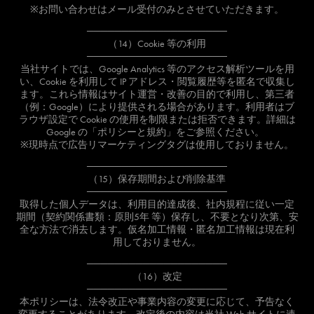
※お問い合わせはメール受付のみとさせていただきます。
────────────────────
（14）Cookie 等の利用
────────────────────
当社サイトでは、Google Analytics 等のアクセス解析ツールを用
い、Cookie を利用して IP アドレス・閲覧履歴等を匿名で収集し
ます。これら情報はサイト運営・改善の目的で利用し、第三者
（例：Google）により提供される場合があります。利用者はブ
ラウザ設定で Cookie の使用を制限または拒否できます。詳細は
Google の「ポリシーと規約」をご参照ください。
※現時点で広告リマーケティングタグは使用しておりません。
────────────────────
（15）保存期間および削除基準
────────────────────
取得した個人データは、利用目的達成後、社内規程に従い一定
期間（契約関係書類：原則5年 等）保存し、不要となり次第、安
全な方法で消去します。仮名加工情報・匿名加工情報は現在利
用しておりません。
────────────────────
（16）改定
────────────────────
本ポリシーは、法令改正や事業内容の変更に応じて、予告なく