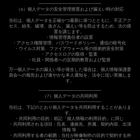
────────────────────
（6）個人データの安全管理措置および漏えい時の対応
────────────────────
当社は、個人データを正確かつ最新に保つとともに、不正アク
セス、紛失、破壊、改ざん、漏えい等を防止するため、次の措
置を講じます。
・情報管理責任者の設置
・アクセス権限管理、パスワードポリシー、通信の暗号化
・ウイルス対策、ファイアウォール等の技術的安全対策
・アクセスログの取得・監査
・社員・関係者への定期的教育および監督
万一個人データの漏えい等が発生した場合は、個人情報保護委
員会への報告および速やかな本人通知を、法令に従い実施しま
す。
────────────────────
（7）個人データの共同利用
────────────────────
当社は、下記のとおり個人データを共同利用することがありま
す。
・共同利用の目的：前記「個人情報の利用目的」に同じ
・共同利用される項目：氏名、連絡先、所属、契約内容、出演
情報 等
・共同利用する者の範囲：当社が映像制作の目的で契約する外