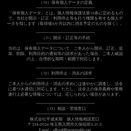
（10）保有個人データの定義
────────────────────
「保有個人データ」とは、個人情報保護法第16条に定めるもの
で、当社が開示・訂正・利用停止等を行う権限を有する個人デ
ータを指します（取得後6か月以内に消去予定のものを除く）。
────────────────────
（11）開示・訂正等の手続
────────────────────
当社は、保有個人データについて、ご本人から開示、訂正、追
加、削除、利用目的の通知等の請求があった場合、ご本人確認
の上、合理的な期間・範囲で対応します。
────────────────────
（12）利用停止・消去の請求
────────────────────
ご本人からの利用停止・消去の求めには速やかに調査し、法令
に基づき適切に対応します。ただし、法令上の保存義務や業務
遂行上必要な情報については、応じられない場合があります。
────────────────────
（13）相談・苦情窓口
────────────────────
株式会社平成末期 個人情報相談窓口
〒358-0024 埼玉県入間市久保稲荷3-31-3
E-mail：official@heiseimakki.net